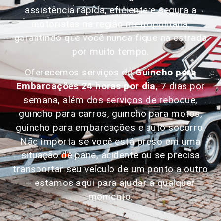
assistência rápida, eficiente e segura a
motoristas na região metropolitana,
garantindo que você nunca fique na estrada
por muito tempo.
Oferecemos serviços de
Guincho para
Embarcações 24 horas por dia
, 7 dias por
semana, além dos serviços de reboque,
guincho para carros, guincho para motos,
guincho para embarcações e auto socorro.
Não importa se você está preso em uma
situação de pane, acidente ou se precisa
transportar seu veículo de um ponto a outro
– estamos aqui para ajudar a qualquer
momento.