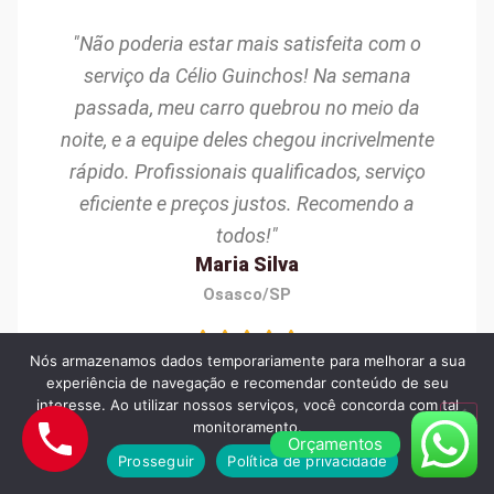
"Não poderia estar mais satisfeita com o
serviço da Célio Guinchos! Na semana
passada, meu carro quebrou no meio da
noite, e a equipe deles chegou incrivelmente
rápido. Profissionais qualificados, serviço
eficiente e preços justos. Recomendo a
todos!"
Maria Silva
Osasco/SP
Nós armazenamos dados temporariamente para melhorar a sua
experiência de navegação e recomendar conteúdo de seu
interesse. Ao utilizar nossos serviços, você concorda com tal
monitoramento.
Orçamentos
Prosseguir
Política de privacidade
"Excelente experiência com a Célio Guinchos!