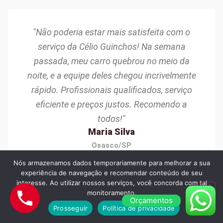
"Não poderia estar mais satisfeita com o
serviço da Célio Guinchos! Na semana
passada, meu carro quebrou no meio da
noite, e a equipe deles chegou incrivelmente
rápido. Profissionais qualificados, serviço
eficiente e preços justos. Recomendo a
todos!"
Maria Silva
Osasco/SP
Nós armazenamos dados temporariamente para melhorar a sua
experiência de navegação e recomendar conteúdo de seu
interesse. Ao utilizar nossos serviços, você concorda com tal
monitoramento.
Orçamentos
Prosseguir
Política de privacidade