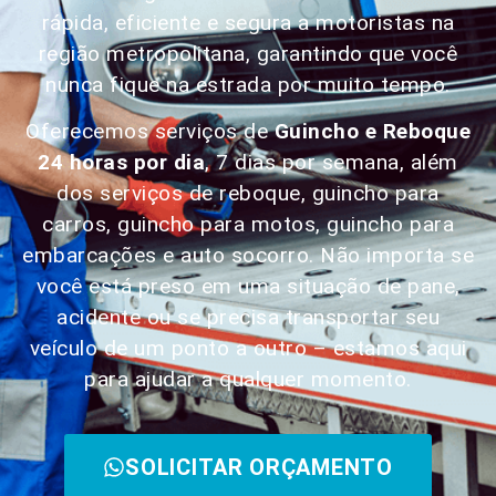
rápida, eficiente e segura a motoristas na
região metropolitana, garantindo que você
nunca fique na estrada por muito tempo.
Oferecemos serviços de
Guincho e Reboque
24 horas por dia
, 7 dias por semana, além
dos serviços de reboque, guincho para
carros, guincho para motos, guincho para
embarcações e auto socorro. Não importa se
você está preso em uma situação de pane,
acidente ou se precisa transportar seu
veículo de um ponto a outro – estamos aqui
para ajudar a qualquer momento.
SOLICITAR ORÇAMENTO