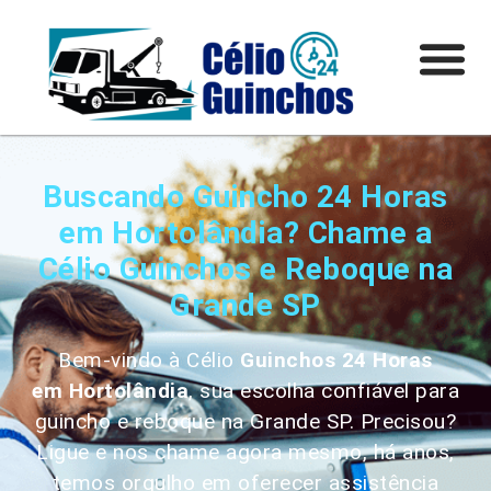
Buscando Guincho 24 Horas
em Hortolândia? Chame a
Célio Guinchos e Reboque na
Grande SP
Bem-vindo à Célio
Guinchos 24 Horas
em
Hortolândia
, sua escolha confiável para
guincho e reboque na Grande SP. Precisou?
Ligue e nos chame agora mesmo, há anos,
temos orgulho em oferecer assistência