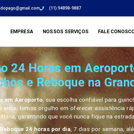
adopago@gmail.com
(11) 94898-9887
EMPRESA
NOSSOS SERVIÇOS
FALE CONOSC
o 24 Horas em Aeroport
chos e Reboque na Gran
as em
Aeroporto
, sua escolha confiável para guin
anos, temos orgulho em oferecer assistência rápi
litana, garantindo que você nunca fique na estrad
Reboque 24 horas por dia
, 7 dias por semana, a