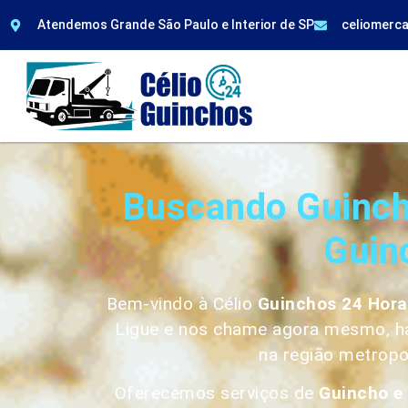
Atendemos Grande São Paulo e Interior de SP
celiomerc
Buscando Guinch
Guin
Bem-vindo à Célio
Guinchos 24 Hor
Ligue e nos chame agora mesmo, há 
na região metropo
Oferecemos serviços de
Guincho e 