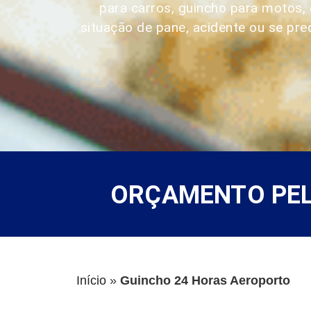
para carros, guincho para motos
situação de pane, acidente ou se pre
ORÇAMENTO PELO
Início
»
Guincho 24 Horas Aeroporto