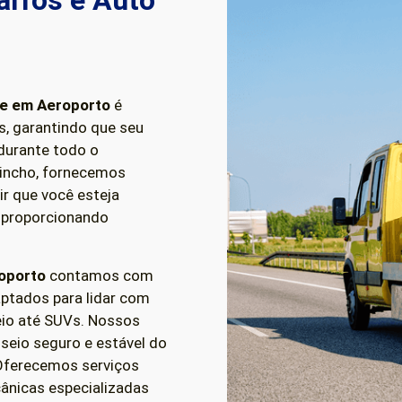
arros e Auto
ue em
Aeroporto
é
s, garantindo que seu
durante todo o
uincho, fornecemos
r que você esteja
 proporcionando
oporto
contamos com
ptados para lidar com
seio até SUVs. Nossos
seio seguro e estável do
 Oferecemos serviços
cânicas especializadas