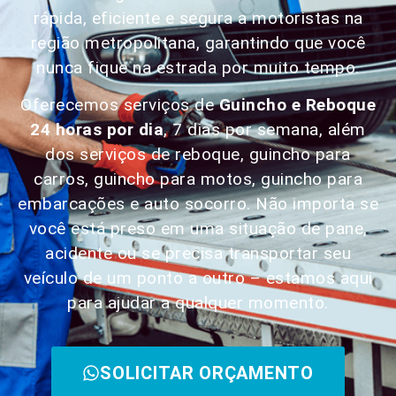
rápida, eficiente e segura a motoristas na
região metropolitana, garantindo que você
nunca fique na estrada por muito tempo.
Oferecemos serviços de
Guincho e Reboque
24 horas por dia
, 7 dias por semana, além
dos serviços de reboque, guincho para
carros, guincho para motos, guincho para
embarcações e auto socorro. Não importa se
você está preso em uma situação de pane,
acidente ou se precisa transportar seu
veículo de um ponto a outro – estamos aqui
para ajudar a qualquer momento.
SOLICITAR ORÇAMENTO