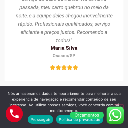
passada, meu carro quebrou no meio da
noite, e a equipe deles chegou incrivelmente
rápido. Profissionais qualificados, serviço
eficiente e preços justos. Recomendo a
todos!"
Maria Silva
Osasco/SP
Nós armazenamos dados temporariamente para melhorar a sua
experiência de navegação e recomendar conteúdo de seu
"Excelente experiência com a Célio Guinchos!
interesse. Ao utilizar nossos serviços, você concorda com tal
monitoramento.
Precisei de ajuda após um pneu furado,
Orçamentos
Prosseguir
Política de privacidade
chegou em menos de 30 minutos. O