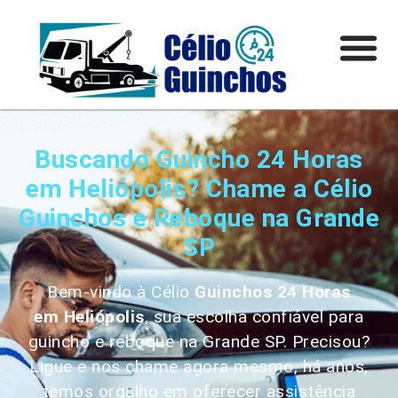
Buscando Guincho 24 Horas
em Heliópolis? Chame a Célio
Guinchos e Reboque na Grande
SP
Bem-vindo à Célio
Guinchos 24 Horas
em
Heliópolis
, sua escolha confiável para
guincho e reboque na Grande SP. Precisou?
Ligue e nos chame agora mesmo, há anos,
temos orgulho em oferecer assistência