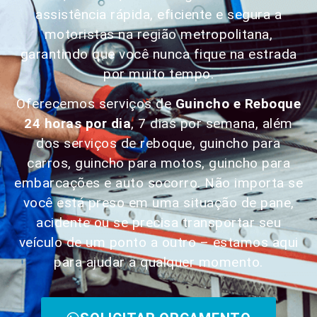
assistência rápida, eficiente e segura a
motoristas na região metropolitana,
garantindo que você nunca fique na estrada
por muito tempo.
Oferecemos serviços de
Guincho e Reboque
24 horas por dia
, 7 dias por semana, além
dos serviços de reboque, guincho para
carros, guincho para motos, guincho para
embarcações e auto socorro. Não importa se
você está preso em uma situação de pane,
acidente ou se precisa transportar seu
veículo de um ponto a outro – estamos aqui
para ajudar a qualquer momento.