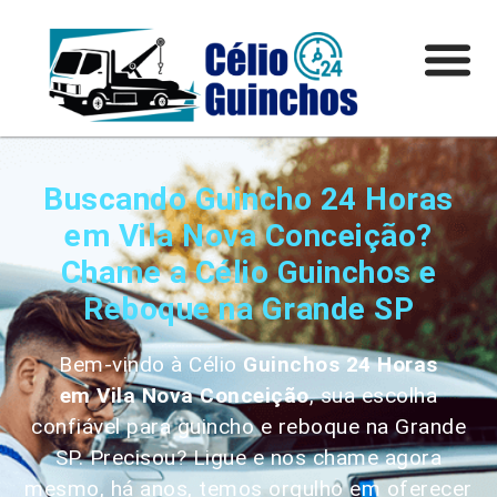
Buscando Guincho 24 Horas
em Vila Nova Conceição?
Chame a Célio Guinchos e
Reboque na Grande SP
Bem-vindo à Célio
Guinchos 24 Horas
em
Vila Nova Conceição
, sua escolha
confiável para guincho e reboque na Grande
SP. Precisou? Ligue e nos chame agora
mesmo, há anos, temos orgulho em oferecer