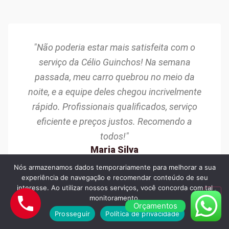
"Não poderia estar mais satisfeita com o
serviço da Célio Guinchos! Na semana
passada, meu carro quebrou no meio da
noite, e a equipe deles chegou incrivelmente
rápido. Profissionais qualificados, serviço
eficiente e preços justos. Recomendo a
todos!"
Maria Silva
Osasco/SP
Nós armazenamos dados temporariamente para melhorar a sua
experiência de navegação e recomendar conteúdo de seu
interesse. Ao utilizar nossos serviços, você concorda com tal
monitoramento.
Orçamentos
Prosseguir
Política de privacidade