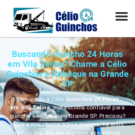
Buscando Guincho 24 Horas
em Vila Zelina? Chame a Célio
Guinchos e Reboque na Grande
SP
Bem-vindo à Célio
Guinchos 24 Horas
em
Vila Zelina
, sua escolha confiável para
guincho e reboque na Grande SP. Precisou?
Ligue e nos chame agora mesmo, há anos,
temos orgulho em oferecer assistência