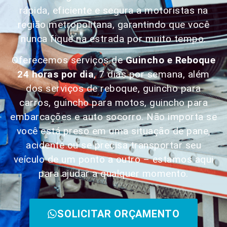
rápida, eficiente e segura a motoristas na
região metropolitana, garantindo que você
nunca fique na estrada por muito tempo.
Oferecemos serviços de
Guincho e Reboque
24 horas por dia
, 7 dias por semana, além
dos serviços de reboque, guincho para
carros, guincho para motos, guincho para
embarcações e auto socorro. Não importa se
você está preso em uma situação de pane,
acidente ou se precisa transportar seu
veículo de um ponto a outro – estamos aqui
para ajudar a qualquer momento.
SOLICITAR ORÇAMENTO