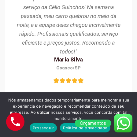
serviço da Célio Guinchos! Na semana
passada, meu carro quebrou no meio da
noite, e a equipe deles chegou incrivelmente
rápido. Profissionais qualificados, serviço
eficiente e preços justos. Recomendo a
todos!"
Maria Silva
Osasco/SP
Nós armazenamos dados temporariamente para melhorar a sua
experiência de navegação e recomendar conteúdo de seu
interesse. Ao utilizar nossos serviços, você concorda com tal
"Excelente experiência com a Célio Guinchos!
monitoramento.
Orçamentos
Precisei de ajuda após um pneu furado,
Prosseguir
Política de privacidade
chegou em menos de 30 minutos. O