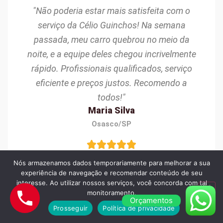
"Não poderia estar mais satisfeita com o
serviço da Célio Guinchos! Na semana
passada, meu carro quebrou no meio da
noite, e a equipe deles chegou incrivelmente
rápido. Profissionais qualificados, serviço
eficiente e preços justos. Recomendo a
todos!"
Maria Silva
Osasco/SP
Nós armazenamos dados temporariamente para melhorar a sua
experiência de navegação e recomendar conteúdo de seu
interesse. Ao utilizar nossos serviços, você concorda com tal
monitoramento.
Orçamentos
"Excelente experiência com a Célio Guinchos!
Prosseguir
Política de privacidade
Precisei de ajuda após um pneu furado,