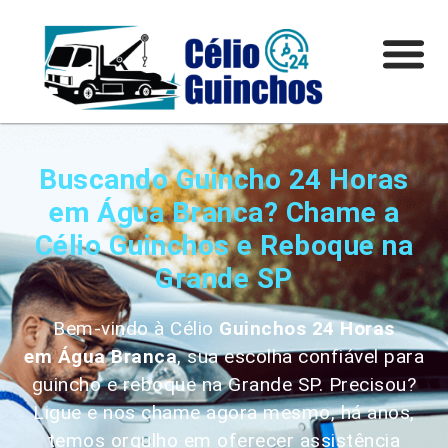
Buscando Guincho 24 Horas
em Água Branca? Chame a
Célio Guinchos e Reboque na
Grande SP
Bem-vindo à Célio
Guinchos 24 Horas
em
Água Branca
, sua escolha confiável para
guincho e reboque na Grande SP. Precisou?
Ligue e nos chame agora mesmo, há anos,
temos orgulho em oferecer assistência