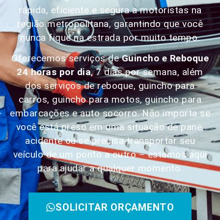
rápida, eficiente e segura a motoristas na
região metropolitana, garantindo que você
nunca fique na estrada por muito tempo.
Oferecemos serviços de
Guincho e Reboque
24 horas por dia
, 7 dias por semana, além
dos serviços de reboque, guincho para
carros, guincho para motos, guincho para
embarcações e auto socorro. Não importa se
você está preso em uma situação de pane,
acidente ou se precisa transportar seu
veículo de um ponto a outro – estamos aqui
para ajudar a qualquer momento.
SOLICITAR ORÇAMENTO