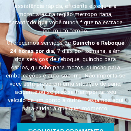
assistência rápida, eficiente e segura a
motoristas na região metropolitana,
garantindo que você nunca fique na estrada
por muito tempo.
Oferecemos serviços de
Guincho e Reboque
24 horas por dia
, 7 dias por semana, além
dos serviços de reboque, guincho para
carros, guincho para motos, guincho para
embarcações e auto socorro. Não importa se
você está preso em uma situação de pane,
acidente ou se precisa transportar seu
veículo de um ponto a outro – estamos aqui
para ajudar a qualquer momento.