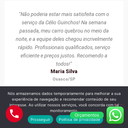
"Não poderia estar mais satisfeita com o
serviço da Célio Guinchos! Na semana
passada, meu carro quebrou no meio da
noite, e a equipe deles chegou incrivelmente
rápido. Profissionais qualificados, serviço
eficiente e preços justos. Recomendo a
todos!"
Maria Silva
Osasco/SP
Nós armazenamos dados temporariamente para melhorar a sua
experiência de navegação e recomendar conteúdo de seu
interesse. Ao utilizar nossos serviços, você concorda com tal
monitoramento.
Orçamentos
Prosseguir
Política de privacidade
"Excelente experiência com a Célio Guinchos!