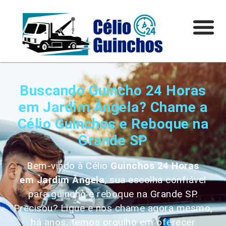
Buscando Guincho 24 Horas
em Jardim Ângela? Chame a
Célio Guinchos e Reboque na
Grande SP
Bem-vindo à Célio
Guinchos 24 Horas
em
Jardim Ângela
, sua escolha confiável
para guincho e reboque na Grande SP.
Precisou? Ligue e nos chame agora mesmo,
há anos, temos orgulho em oferecer