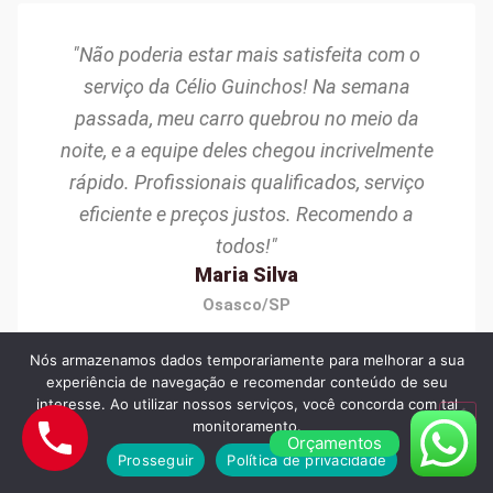
"Não poderia estar mais satisfeita com o
serviço da Célio Guinchos! Na semana
passada, meu carro quebrou no meio da
noite, e a equipe deles chegou incrivelmente
rápido. Profissionais qualificados, serviço
eficiente e preços justos. Recomendo a
todos!"
Maria Silva
Osasco/SP
Nós armazenamos dados temporariamente para melhorar a sua
experiência de navegação e recomendar conteúdo de seu
interesse. Ao utilizar nossos serviços, você concorda com tal
monitoramento.
Orçamentos
Prosseguir
Política de privacidade
"Excelente experiência com a Célio Guinchos!