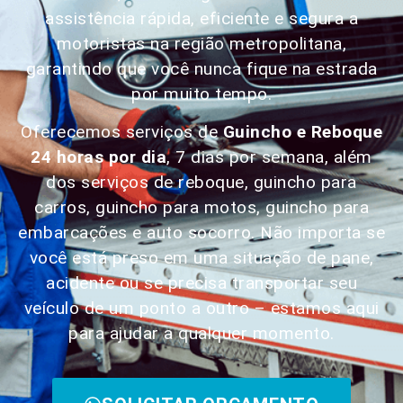
assistência rápida, eficiente e segura a
motoristas na região metropolitana,
garantindo que você nunca fique na estrada
por muito tempo.
Oferecemos serviços de
Guincho e Reboque
24 horas por dia
, 7 dias por semana, além
dos serviços de reboque, guincho para
carros, guincho para motos, guincho para
embarcações e auto socorro. Não importa se
você está preso em uma situação de pane,
acidente ou se precisa transportar seu
veículo de um ponto a outro – estamos aqui
para ajudar a qualquer momento.