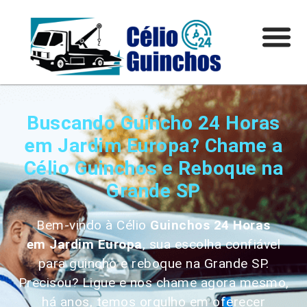
Buscando Guincho 24 Horas
em Jardim Europa? Chame a
Célio Guinchos e Reboque na
Grande SP
Bem-vindo à Célio
Guinchos 24 Horas
em
Jardim Europa
, sua escolha confiável
para guincho e reboque na Grande SP.
Precisou? Ligue e nos chame agora mesmo,
há anos, temos orgulho em oferecer