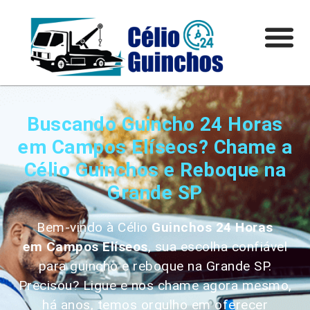
Buscando Guincho 24 Horas
em Campos Elíseos? Chame a
Célio Guinchos e Reboque na
Grande SP
Bem-vindo à Célio
Guinchos 24 Horas
em
Campos Elíseos
, sua escolha confiável
para guincho e reboque na Grande SP.
Precisou? Ligue e nos chame agora mesmo,
há anos, temos orgulho em oferecer