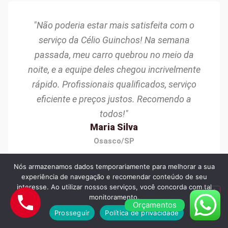
"Não poderia estar mais satisfeita com o
serviço da Célio Guinchos! Na semana
passada, meu carro quebrou no meio da
noite, e a equipe deles chegou incrivelmente
rápido. Profissionais qualificados, serviço
eficiente e preços justos. Recomendo a
todos!"
Maria Silva
Osasco/SP
Nós armazenamos dados temporariamente para melhorar a sua
experiência de navegação e recomendar conteúdo de seu
interesse. Ao utilizar nossos serviços, você concorda com tal
monitoramento.
Orçamentos
Prosseguir
Política de privacidade
"Excelente experiência com a Célio Guinchos!