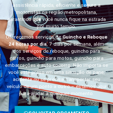
assistência rápida, eficiente e segura a
motoristas na região metropolitana,
garantindo que você nunca fique na estrada
por muito tempo.
Oferecemos serviços de
Guincho e Reboque
24 horas por dia
, 7 dias por semana, além
dos serviços de reboque, guincho para
carros, guincho para motos, guincho para
embarcações e auto socorro. Não importa se
você está preso em uma situação de pane,
acidente ou se precisa transportar seu
veículo de um ponto a outro – estamos aqui
para ajudar a qualquer momento.