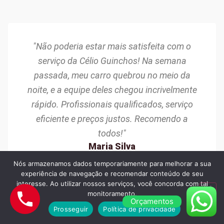
"Não poderia estar mais satisfeita com o
serviço da Célio Guinchos! Na semana
passada, meu carro quebrou no meio da
noite, e a equipe deles chegou incrivelmente
rápido. Profissionais qualificados, serviço
eficiente e preços justos. Recomendo a
todos!"
Maria Silva
Osasco/SP
Nós armazenamos dados temporariamente para melhorar a sua
experiência de navegação e recomendar conteúdo de seu
interesse. Ao utilizar nossos serviços, você concorda com tal
monitoramento.
Orçamentos
Prosseguir
Política de privacidade