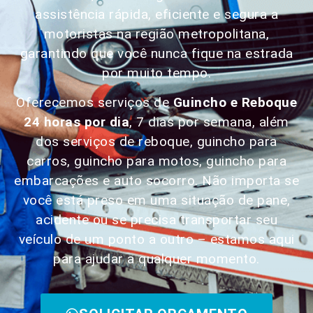
assistência rápida, eficiente e segura a
motoristas na região metropolitana,
garantindo que você nunca fique na estrada
por muito tempo.
Oferecemos serviços de
Guincho e Reboque
24 horas por dia
, 7 dias por semana, além
dos serviços de reboque, guincho para
carros, guincho para motos, guincho para
embarcações e auto socorro. Não importa se
você está preso em uma situação de pane,
acidente ou se precisa transportar seu
veículo de um ponto a outro – estamos aqui
para ajudar a qualquer momento.