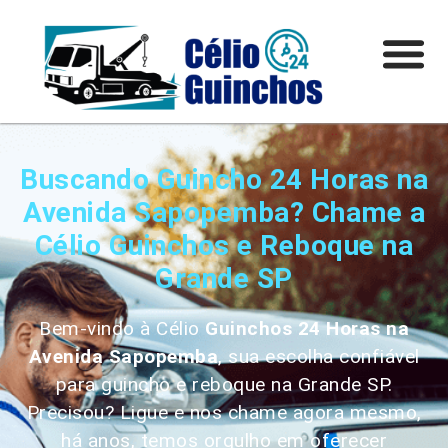
Buscando Guincho 24 Horas na
Avenida Sapopemba? Chame a
Célio Guinchos e Reboque na
Grande SP
Bem-vindo à Célio
Guinchos 24 Horas
na
Avenida Sapopemba
, sua escolha confiável
para guincho e reboque na Grande SP.
Precisou? Ligue e nos chame agora mesmo,
há anos, temos orgulho em oferecer