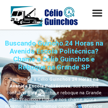
Buscando Guincho 24 Horas na
Avenida Escola Politécnica?
Chame a Célio Guinchos e
Reboque na Grande SP
Bem-vindo à Célio
Guinchos 24 Horas
na
Avenida Escola Politécnica
, sua escolha
confiável para guincho e reboque na Grande
SP. Precisou? Ligue e nos chame agora
mesmo, há anos, temos orgulho em oferecer