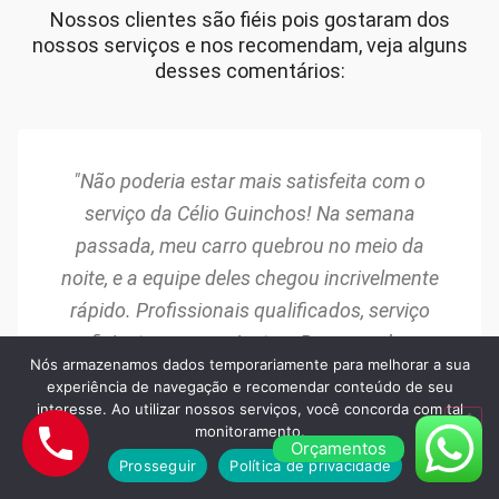
Nossos clientes são fiéis pois gostaram dos
nossos serviços e nos recomendam, veja alguns
desses comentários:
"Não poderia estar mais satisfeita com o
serviço da Célio Guinchos! Na semana
passada, meu carro quebrou no meio da
noite, e a equipe deles chegou incrivelmente
rápido. Profissionais qualificados, serviço
eficiente e preços justos. Recomendo a
Nós armazenamos dados temporariamente para melhorar a sua
todos!"
experiência de navegação e recomendar conteúdo de seu
Maria Silva
interesse. Ao utilizar nossos serviços, você concorda com tal
monitoramento.
Osasco/SP
Orçamentos
Prosseguir
Política de privacidade