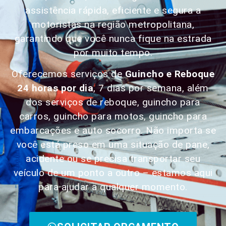
assistência rápida, eficiente e segura a
motoristas na região metropolitana,
garantindo que você nunca fique na estrada
por muito tempo.
Oferecemos serviços de
Guincho e Reboque
24 horas por dia
, 7 dias por semana, além
dos serviços de reboque, guincho para
carros, guincho para motos, guincho para
embarcações e auto socorro. Não importa se
você está preso em uma situação de pane,
acidente ou se precisa transportar seu
veículo de um ponto a outro – estamos aqui
para ajudar a qualquer momento.