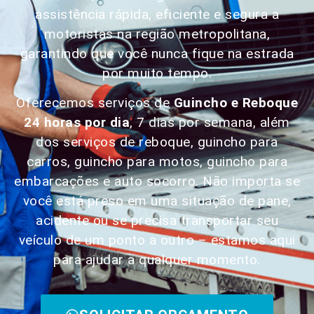
assistência rápida, eficiente e segura a
motoristas na região metropolitana,
garantindo que você nunca fique na estrada
por muito tempo.
Oferecemos serviços de
Guincho e Reboque
24 horas por dia
, 7 dias por semana, além
dos serviços de reboque, guincho para
carros, guincho para motos, guincho para
embarcações e auto socorro. Não importa se
você está preso em uma situação de pane,
acidente ou se precisa transportar seu
veículo de um ponto a outro – estamos aqui
para ajudar a qualquer momento.