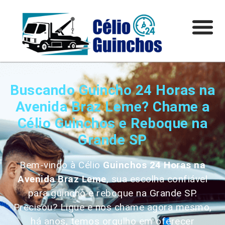
Buscando Guincho 24 Horas na
Avenida Braz Leme? Chame a
Célio Guinchos e Reboque na
Grande SP
Bem-vindo à Célio
Guinchos 24 Horas
na
Avenida Braz Leme
, sua escolha confiável
para guincho e reboque na Grande SP.
Precisou? Ligue e nos chame agora mesmo,
há anos, temos orgulho em oferecer