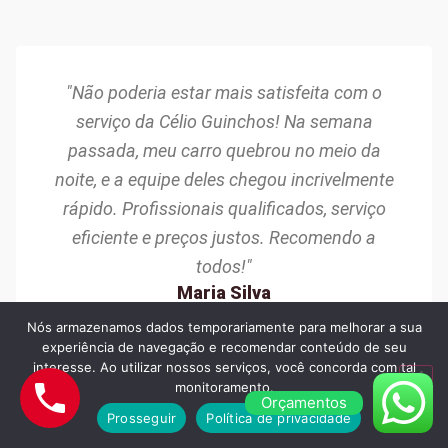
"Não poderia estar mais satisfeita com o
serviço da Célio Guinchos! Na semana
passada, meu carro quebrou no meio da
noite, e a equipe deles chegou incrivelmente
rápido. Profissionais qualificados, serviço
eficiente e preços justos. Recomendo a
todos!"
Maria Silva
Osasco/SP
Nós armazenamos dados temporariamente para melhorar a sua
experiência de navegação e recomendar conteúdo de seu
interesse. Ao utilizar nossos serviços, você concorda com tal
monitoramento.
Orçamentos
Prosseguir
Política de privacidade