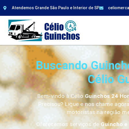
Atendemos Grande São Paulo e Interior de SP
celiomerc
Buscando Guincho
Célio G
Bem-vindo à Célio
Guinchos 24 Ho
Precisou? Ligue e nos chame agora
motoristas na região me
Oferecemos serviços de
Guincho e 