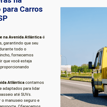
ras na
 para Carros
 SP
ue
na Avenida Atlântica
é
s, garantindo que seu
durante todo o
uincho, fornecemos
r que você esteja
 proporcionando
ida Atlântica
contamos
 adaptados para lidar
 passeio até SUVs.
r o manuseio seguro e
transporte. Oferecemos