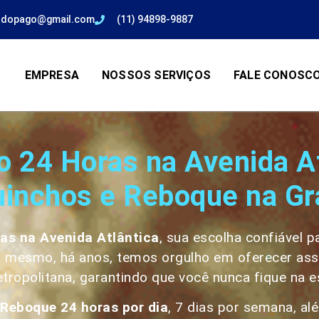
adopago@gmail.com
(11) 94898-9887
EMPRESA
NOSSOS SERVIÇOS
FALE CONOSC
 24 Horas na Avenida A
uinchos e Reboque na G
ras
na Avenida Atlântica
, sua escolha confiável 
 mesmo, há anos, temos orgulho em oferecer assist
tropolitana, garantindo que você nunca fique na 
Reboque 24 horas por dia
, 7 dias por semana, a