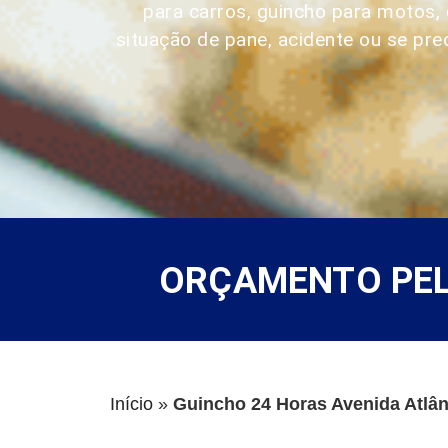
para carros, guincho para motos
situação de pane, acidente ou se pre
ORÇAMENTO PELO
Início
»
Guincho 24 Horas Avenida Atlân